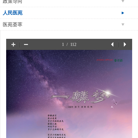
政策导向
人民医苑
医苑荟萃