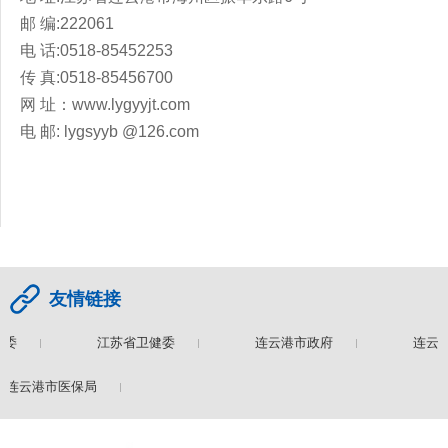
邮 编:222061
电 话:0518-85452253
传 真:0518-85456700
网 址：www.lygyyjt.com
电 邮: lygsyyb @126.com
友情链接
委
江苏省卫健委
连云港市政府
连云港
连云港市医保局