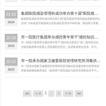
项目合作与效能督查部组织下，集团感染管理科、连云港市第一人民
医院感染管理科主任护师田丽梅开展现场工作指导。田老师首先...
集团医院感染管理科成功举办第十届“医院感染管理持续改进案例评比活动
01-15
集团医院感染管理科成功举办第十届“医院感染管理持续改进案例评比
2024
活动” 为有效提升集团单位医院感染管理水平和内涵，推动医疗质量创
新模式和现代管理工具深度融合，促进集团内部院感质量改进项目相
互交流，1月12日下午，医疗集团第十届医院感染管理...
市一院医疗集团举办感控青年骨干“感控知识基层行”第二期培训活动
10-26
市一院医疗集团举办感控青年骨干“感控知识基层行”第二期培训活动
2023
为提高集团单位医务人员院感防控意识，促进集团单位交流、学习，
10月13日下午，市一院医疗集团成功举办2023年市感控青年骨干“感控
知识基层行”第二期培训活动。本次培训围绕“...
市一院承办国家卫健委医院管理研究所消毒供应质量控制与管理培训班暨省级继续教育项目《新形势下医院感染与防控管理新技术学习班》
10-12
市一院承办国家卫健委医院管理研究所消毒供应质量控制与管理培训
2023
班暨省级继续教育项目《新形势下医院感染与防控管理新技术学习
班》9月26日至27日，由国家卫健委医院管理研究所主办，连云港市第
一人民医院承办的“消毒供应质量控制与管理培训班”在市一院...
1
首页
上一页
...
3
下一页
尾页