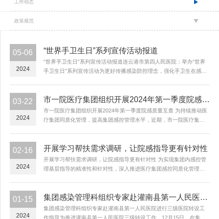
工作动态
政策规范
“世界手卫生日”系列宣传活动报道
05-06
“世界手卫生日”系列宣传活动报道连云港市第四人民医院：举办“世界
2024
手卫生日”系列宣传活动为更好传播感染防控理念，强化手卫生在感染
防控、守护公众健康中的作用，提高医务人员对手卫生重要性的认
识，4月30日上午，连云港市第四人民医院感染管理科在院内...
市一院医疗集团组织开展2024年第一季度院感质量互查
03-22
市一院医疗集团组织开展2024年第一季度院感质量互查 为持续推动医
2024
疗集团同质化管理，提高集团感控管理水平，近期，市一院医疗集团
组织开展了第一季度院感质量互查。本次质量互查覆盖集团11家单
位，重点围绕中医医疗技术感染管理、安全注射等内容开...
开展学习帮扶需求调研，让院感指导更有针对性
02-16
开展学习帮扶需求调研，让院感指导更有针对性 为实现集团内感控管
2024
理基层指导的精准性和针对性，深入推进医疗集团感控同质化管理水
平，实现优势资源共享，年初，集团感染管理科组织召开年度工作会
议，在集团范围内开展学习、帮扶需求调研，广泛征集...
集团感染管理科组织专家赴灌南县第一人民医院进行三级医院转设工作指导
01-15
集团感染管理科组织专家赴灌南县第一人民医院进行三级医院转设工
2024
作指导为推进灌南县第一人民医院三级转设工作，12月15日，在集团