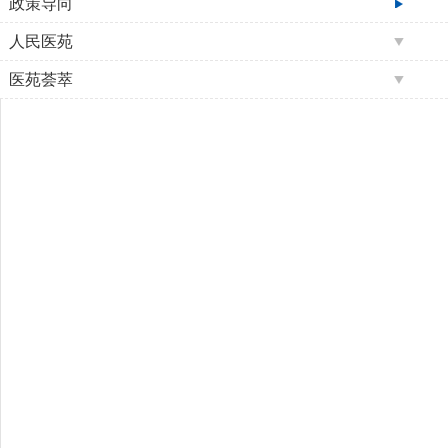
政策导向
人民医苑
医苑荟萃