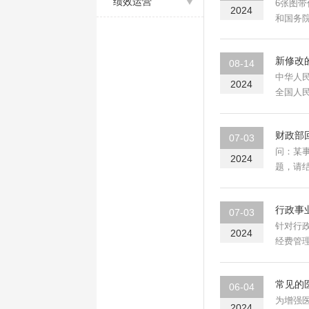
绩效运营
6张图带你了解政府采购全流程 《
2024
和国务
新修改
08-14
中华人民共和国会计法（2024年
2024
全国人
财政部
07-03
问：某
2024
题，请
行政事
07-03
针对行
2024
经费管
存...
常见的
06-04
为增强
2024