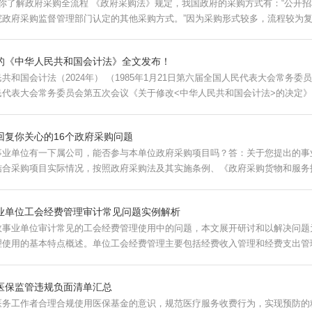
政府采购法》规定，我国政府的采购方式有：“公开招标、邀请招标、竞争性谈判、单一来源采购、询价
院政府采购监督管理部门认定的其他采购方式。”因为采购形式较多，流程较为复杂
的《中华人民共和国会计法》全文发布！
） （1985年1月21日第六届全国人民代表大会常务委员会第九次会议通过 根据1993年12月29日第八届
民代表大会常务委员会第五次会议《关于修改<中华人民共和国会计法>的决定》第
回复你关心的16个政府采购问题
事业单位有一下属公司，能否参与本单位政府采购项目吗？答：关于您提出的事
结合采购项目实际情况，按照政府采购法及其实施条例、《政府采购货物和服务招标
业单位工会经费管理审计常见问题实例解析
政事业单位审计常见的工会经费管理使用中的问题，本文展开研讨和以解决问题
理使用的基本特点概述。单位工会经费管理主要包括经费收入管理和经费支出管
医保监管违规负面清单汇总
医务工作者合理合规使用医保基金的意识，规范医疗服务收费行为，实现预防的