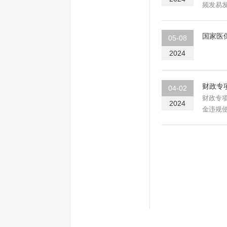
频发易
国家医
05-08
2024
财政专
04-02
财政专
2024
金违规
的...