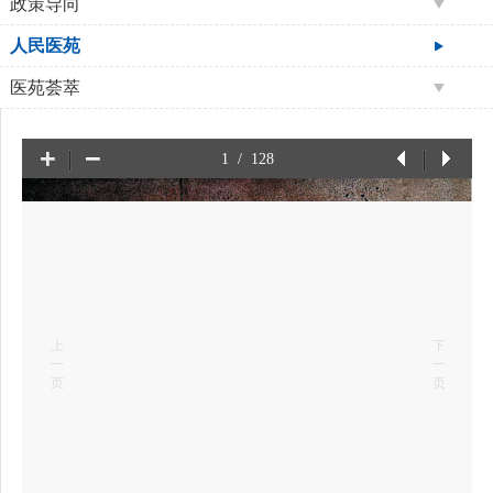
政策导向
人民医苑
医苑荟萃