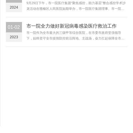
9月29日下午，市一院医疗集团“聚焦感控，助力基层”整合感控学术沙
2024
龙活动在赣榆区人民医院如期举办，市一院医疗集团理事、市一院副
院长刘菁出席活动并致辞。第一阶段为专题讲座环节，活动邀请到市
一院老年科副主任刘巧玲、信息科副主任赵巍等市内相关专业...
市一院全力做好新冠病毒感染医疗救治工作
01-02
市一院作为全市最大的三级甲等综合医院，在市委市政府坚强领导
2023
下，始终坚守全市疫情防控前沿阵地、主战场，奋力扛起保障全市人
民生命安全和身体健康的崇高使命，特别是在今年三次抗击本土疫情
的过程中，连云港市一院积极担当，迎难而上，实现“三个零”目标，...