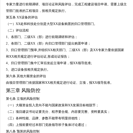
专家力量进行前期调研、项目论证和风险评估，完成工程建设项目申请。需要上级主
管部门批准的工程项目，按相关规定执行。
第五条 XX设备的评估
（一）XX处和科技处分别是大型XX设备购置的归口管理部门。
（二）评估流程
1、各部门、二级XX（部）进行前期调研和评估；
2、各部门、二级XX（部）向归口管理部门提出购置申请；
3、归口管理部门预审,并组织XX相关部门、二级XX（部）及XX专家力量依据国家
和XX相关规定进行评估论证,形成论证报告；
4、归口管理部门集中汇审后发起立项申请，报XX领导批准;
5、进口设备按相关规定执行。
第六条 其他大额资金的评估
由项目管理部门依据国家和XX相关规定进行论证、立项，报XX领导批准。
第三章 风险防控
第七条 立项的风险控制
（一）大额资金投入意向不能与国家政策和XX发展目标相脱节；
（二）项目建议书论证要充分、程序要合规、内容要完整、资料要真实；
（三）各种性能、品牌、参数不能带有明显排他性；
（四）上报前要经过本部门党政领导班子集体讨论通过；
第八条 预算的风险控制