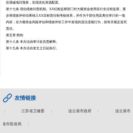
应调减项目预算，实现优化资源配置。
第十七条 强化绩效问责机制。XX纪检监察部门对大额资金使用实行全过程监督。逐
步将绩效评价结果纳入XX目标责任制考核体系，
并作为干部任用及离任审计的一项
内容，
在大额资金风险评估和绩效评价工作中发现的违法违规行为，按有关规定追究
责任。
第五章 附则
第十八条
本办法由审计处负责解释。
第十九条 本办法自发文之日起执行。
友情链接
江苏省卫健委
连云港市政府
连云港市卫
港市医保局