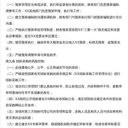
（一）预算管理应当体现决策、执行和监督相分离的原则，财务部门负责预算编制、
调整等工作，XX其他部门负责预算申报、执行等工作；
（二）建立预算编制的沟通协调机制，财务部门与预算执行部门就预算编制进行充分
沟通；
（三）严格执行预算审批管理制度，财务预算需按照XX
“三重一大”相关规定和党委
会议事规则，提交XX党委会审议通过；
（四）规范预算执行，确保所有大额资金支出纳入XX预算，杜绝无预算、超预算支
出；
（五）严格预算调整申请与审批程序。
第九条 招标采购的风险控制
（一）必须遵循公开、公平、公正和诚实守信的原则；
（二）严格按照国家有关招标采购的相关规定和《XX招标采购工作管理办法》进行
招标采购工作；
（三）项目归口管理部门要认真核对标书，
防止标底过高、内容和附件不符、参数带
有明显倾向性等不良现象的发生；
（四）XX组织公开招标要在XX网站发布招标公告，满足招投标法规定条件的需在政
府采购网站公开发布；
（五）加强对第三方招标代理公司的管理和监督，采购人员及相关人员与供应商有利
害关系的必须回避；
（六）
建立健全XX专家评委库
，根据随机抽取并确定评标专家，组成专家评标委员