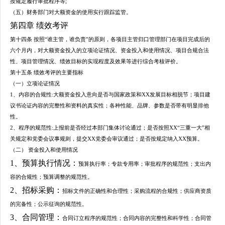
按规定履行审批程序等;
（五）财务部门对大额资金的使用实行跟踪监管。
第四章 绩效考评
第十四条 按照“谁主管，谁负责”的原则，各项目主管归口管理部门在项目完成后的
六个月内，对大额资金投入的立项论证情况、资金投入和使用情况、项目合规合法
性、项目管理情况、绩效目标的实现程度及效果等进行综合考核评价。
第十五条 绩效考评的主要指标
（一）立项论证情况
1、内容的合规性:大额资金投入意向是否与国家政策和XX发展目标相脱节；项目建
议书论证内容的完整性和资料的真实性；各种性能、品牌、参数是否带有明显排他
性。
2、程序的规范性:上报前是否经过本部门集体讨论通过；是否按照XX“三重一大”相
关规定和党委会议事规则，提交XX党委会审议通过；是否按规定纳入XX预算。
（二） 资金投入和使用情况
1、预算执行情况：
预算执行率；专款专用率；审批程序的规范性；支出内
容的合规性；预算调整的规范性。
2、招标采购：
招标文件的正确性和合理性；采购流程的合规性；供应商资质
的完备性；公示征询的规范性。
3、合同管理：
合同订立程序的规范性；合同内容的完整性和科学性；合同管