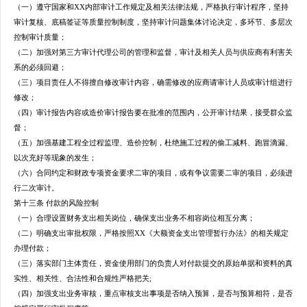
（一）
遵守国家和XX内部审计工作规定及相关法律法规，严格执行审计程序，坚持
审计复核、底稿签证等质量控制制度，坚持审计问题集体讨论决定，多环节、多层次
控制审计质量；
（二）
加强对第三方审计代理公司的管理和监督，
审计及相关人员与供应商有利害关
系的必须回避；
（三）
项目责任人不得擅自修改审计内容，
确需修改的应商请审计人员或审计组进行
修改；
（四）
审计报告内容或造价审计报告要在批准的范围内，公开审计结果
，接受群众监
督；
（五）
加强基建工程全过程监理、造价控制，杜绝施工过程的偷工减料、跑冒滴漏、
以次充好等现象的发生；
（六）
合同约定和财政专项资金要求二审的项目，或有争议需要二审的项目，必须进
行二次审计。
第十三条 付款的风险控制
（一）合理设置财务支出相关岗位，确保支出业务不相容岗位相互分离；
（二）明确支出审批权限，严格按照XX《大额资金支出管理暂行办法》的相关规定
办理付款；
（三）落实部门主体责任，资金使用部门的负责人对付款提交的原始单据和资料的真
实性、相关性、合法性和合规性严格把关;
（四）加强支出业务审核，重点审核支出事项是否纳入预算，是否与预算相符，是否