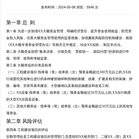
发布时间：2024-05-08 浏览：5546 次
第一章 总 则
第一条 为进一步加强XX大额资金管理，明确经济责任，提升资金使用效益，防范资
金投入风险，完善大额资金管理使用的监督措施，加强廉政风险防控机制建设，根据
《XX大额专项资金管理办法》等相关文件规定， 结合XX实际， 制定本办法。
第二条 大额资金按照“集体决策、 分级负责、
责权统一
、 跟踪问责”的原则进行申
报、管理、使用和考核监督。
第三条 大额资金的分类及标准
（一）工程建设项目:指单项（笔）或单批（次）预算金额超过200万元以上的,XX自
行或委托其他单位进行的各种建筑物和构筑物的新建、改建、扩建及相关的装修、拆
除、修缮、安装等基本建设、大型修缮以及基础设施建设和改造工程。
（二）XX设备:指单项（笔）或单批（次）预算金额超过50万元以上的,XX自行购置
的大型XX仪器及设备。
（三）其他大额资金：指单项（笔）或单批（次）预算金额超过30万元以上的其他专
项资金。
第二章 风险评估
第四条 工程建设项目的评估
后勤管理处是工程建设项目的管理部门,负责组织XX相关部门、二级XX（部）及XX