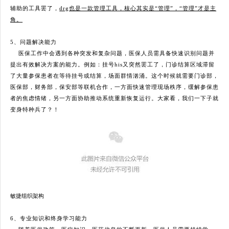
辅助的工具罢了，
drg也是一款管理工具，核心其实是“管理”，“管理”才是主
角。
5、问题解决能力
医保工作中会遇到各种突发和复杂问题，医保人员需具备快速识别问题并
提出有效解决方案的能力。例如：挂号his又突然罢工了，门诊结算区域滞留
了大量参保患者在等待挂号或结算，场面群情汹涌。这个时候就需要门诊部，
医保部，财务部，保安部等联机合作，一方面快速管理现场秩序，缓解参保患
者的焦虑情绪，另一方面协助推动系统重新恢复运行。大家看，我们一下子就
变身特种兵了？！
敏捷组织架构
6、专业知识和终身学习能力